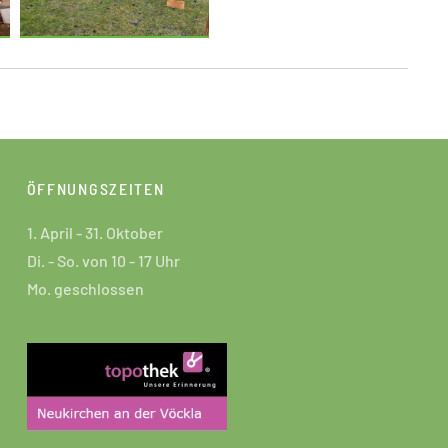
ÖFFNUNGSZEITEN
1. April - 31. Oktober
Di. - So. von 10 - 17 Uhr
Mo. geschlossen